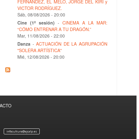
FERNÁNDEZ, EL MELO, JORGE DEL KIRI y
VICTOR RODRÍGUEZ.
Sáb, 08/08/2026 - 20:00
Cine (1ª sesión)
-
CINEMA A LA MAR:
“CÓMO ENTRENAR A TU DRAGÓN.”
Mar, 11/08/2026 - 22:00
Danza
-
ACTUACIÓN DE LA AGRUPACIÓN
"SOLERA ARTÍSTICA"
Mié, 12/08/2026 - 20:00
TACTO
infocultura@ajcalp.es