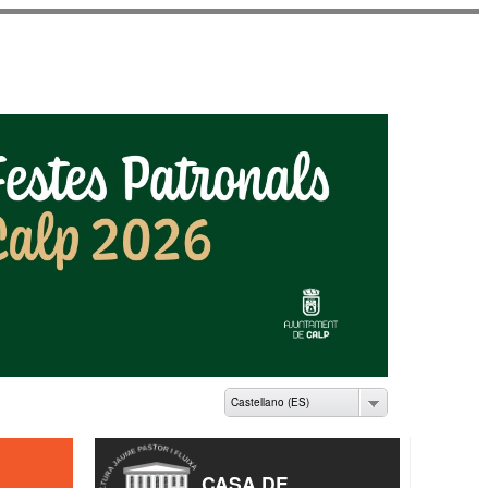
ME PASTOR I FLUIXÀ
Castellano (ES)
CASA DE