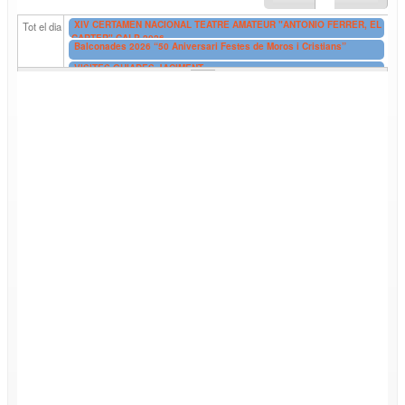
XIV CERTAMEN NACIONAL TEATRE AMATEUR "ANTONIO FERRER, EL
Tot el dia
CARTER" CALP 2026
Balconades 2026 “50 Aniversari Festes de Moros i Cristians”
VISITES GUIADES JACIMENT
VISITES GUIADES GRATUÏTES EXTERIORS EDIFICIS RICARDO
BOFIL
EXPOSICIÓ “ENCARA MURMURA EL TEU JARDÍ” de SUSANA GARCÍA
UNGO
EXPOSICIÓN: “AÚN SUSURRA TU JARDÍN” de SUSANA GARCÍA
UNGO
EXPOSICIÓ DE FI DE CURS D'ADA (Associació d'Amics de l'Art)