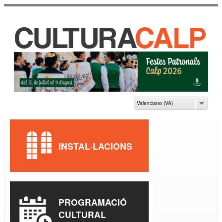
Vés al
contingut
CASA DE CULTURA
JAUME PASTOR I
FLUIXÀ
Valenciano (VA)
INSTAL·LACIONS
PROGRAMACIÓ
CULTURAL