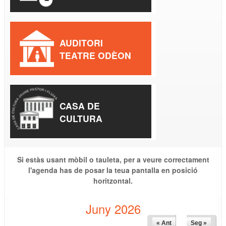
AUDITORI
TEATRE ODÈON
CASA DE
CULTURA
Si estàs usant mòbil o tauleta, per a veure correctament
l'agenda has de posar la teua pantalla en posició
horitzontal.
Juny 2026
« Ant
Seg »