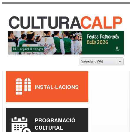
Vés al
contingut
CASA DE CULTURA
JAUME PASTOR I
FLUIXÀ
Valenciano (VA)
INSTAL·LACIONS
PROGRAMACIÓ
CULTURAL