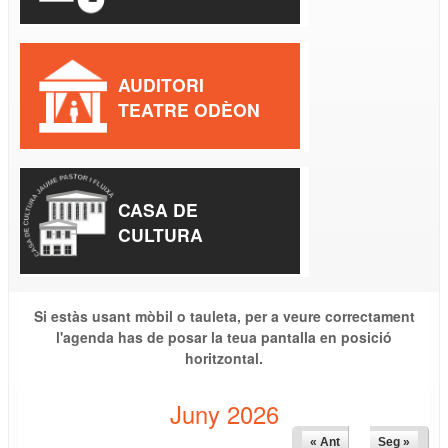
AUDITORI
TEATRE ODÈON
CASA DE
CULTURA
Si estàs usant mòbil o tauleta, per a veure correctament
l'agenda has de posar la teua pantalla en posició
horitzontal.
Juny 2026
« Ant
Seg »