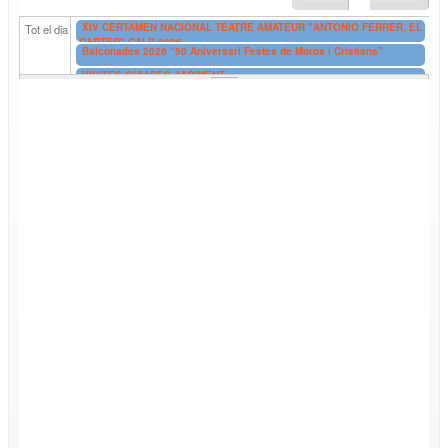
XIV CERTAMEN NACIONAL TEATRE AMATEUR "ANTONIO FERRER, EL
Tot el dia
CARTER" CALP 2026
Balconades 2026 “50 Aniversari Festes de Moros i Cristians”
VISITES GUIADES JACIMENT
VISITES GUIADES GRATUÏTES EXTERIORS EDIFICIS RICARDO
BOFIL
EXPOSICIÓ “ENCARA MURMURA EL TEU JARDÍ” de SUSANA GARCÍA
UNGO
EXPOSICIÓN: “AÚN SUSURRA TU JARDÍN” de SUSANA GARCÍA
UNGO
EXPOSICIÓ DE FI DE CURS D'ADA (Associació d'Amics de l'Art)