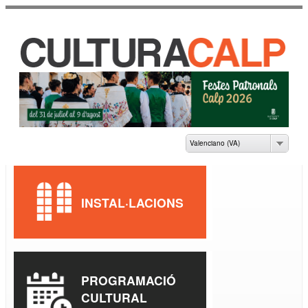
Vés al
contingut
CASA DE CULTURA
JAUME PASTOR I
FLUIXÀ
Valenciano (VA)
INSTAL·LACIONS
PROGRAMACIÓ
CULTURAL