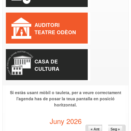
AUDITORI
TEATRE ODÈON
CASA DE
CULTURA
Si estàs usant mòbil o tauleta, per a veure correctament
l'agenda has de posar la teua pantalla en posició
horitzontal.
Juny 2026
« Ant
Seg »