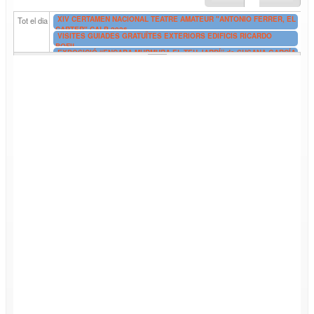
XIV CERTAMEN NACIONAL TEATRE AMATEUR "ANTONIO FERRER, EL
Tot el dia
CARTER" CALP 2026
VISITES GUIADES GRATUÏTES EXTERIORS EDIFICIS RICARDO
BOFIL
EXPOSICIÓ “ENCARA MURMURA EL TEU JARDÍ” de SUSANA GARCÍA
UNGO
EXPOSICIÓN: “AÚN SUSURRA TU JARDÍN” de SUSANA GARCÍA
UNGO
EXPOSICIÓ DE FI DE CURS D'ADA (Associació d'Amics de l'Art)
VISITES GUIADES A BANYS DE LA REINA