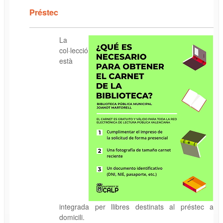
Préstec
La
col·lecció
està
integrada per llibres destinats al préstec a
domicili.