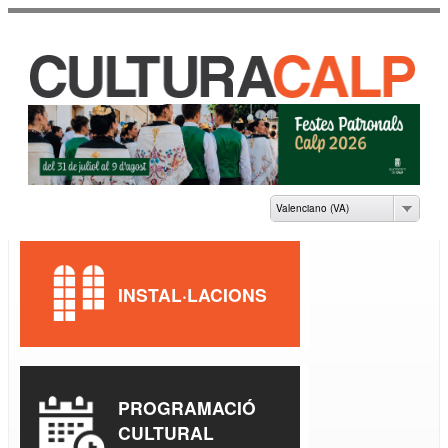
Vés al
contingut
CASA DE CULTURA
JAUME PASTOR I
FLUIXÀ
Valenciano (VA)
INSTAL·LACIONS
PROGRAMACIÓ
CULTURAL