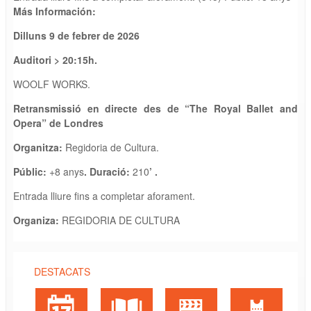
Más Información:
Dilluns 9 de febrer de 2026
Auditori
> 20
:15
h.
WOOLF WORKS.
Retransmissió en directe des de
“
The Royal Ballet and
Opera” de Londres
Organitza:
Regidoria de Cultura.
Públic:
+8 anys
. Duració:
210
’
.
Entrada lliure fins a completar aforament.
Organiza:
REGIDORIA DE CULTURA
DESTACATS