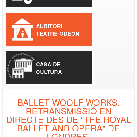
AUDITORI
TEATRE ODÈON
CASA DE
CULTURA
BALLET WOOLF WORKS.
RETRANSMISSIÓ EN
DIRECTE DES DE "THE ROYAL
BALLET AND OPERA" DE
LONDRES.