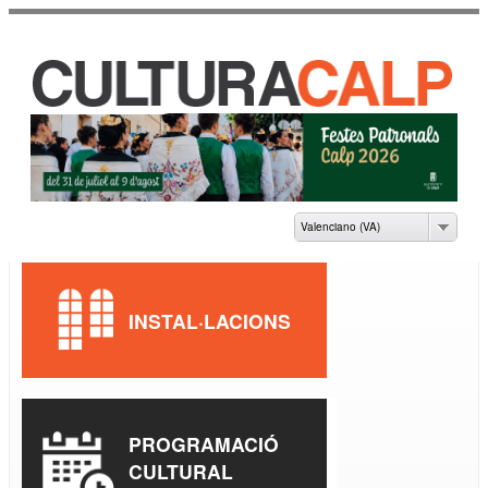
Vés al
contingut
CASA DE CULTURA
JAUME PASTOR I
FLUIXÀ
Valenciano (VA)
INSTAL·LACIONS
PROGRAMACIÓ
CULTURAL