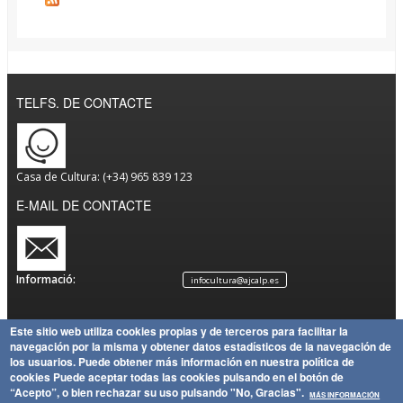
TELFS. DE CONTACTE
Casa de Cultura: (+34) 965 839 123
E-MAIL DE CONTACTE
Informació:
infocultura@ajcalp.es
Este sitio web utiliza cookies propias y de terceros para facilitar la
navegación por la misma y obtener datos estadísticos de la navegación de
Avís
Política
Mapa
Copyright
los usuarios.
Puede obtener más información en nuestra política de
Legal
de
Política
del Lloc
Ajuntament de Calp
cookies
Puede aceptar todas las cookies pulsando en el botón de
Privacitat
de
“Acepto”, o bien rechazar su uso pulsando "No, Gracias".
MÁS INFORMACIÓN
Cookies