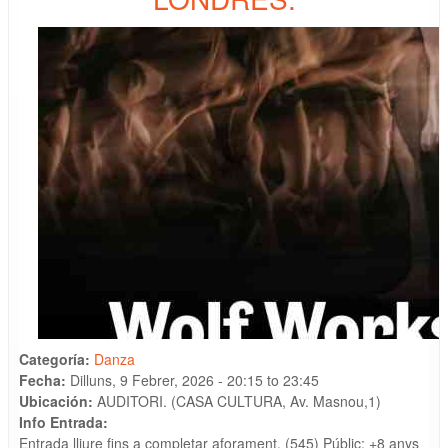
Categoría:
Danza
Fecha:
Dilluns, 9 Febrer, 2026 -
20:15
to
23:45
Ubicación:
AUDITORI. (CASA CULTURA, Av. Masnou,1)
Info Entrada:
Entrada lliure fins a completar aforament. (545) Públic: +8 anys