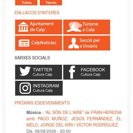
ENLLAÇOS D'INTERÉS
XARXES SOCIALS
PRÓXIMS ESDEVENIMENTS
Música
-
“AL SÓN DE L'AIRE” de FRAN HEREDIA
amb PACO MUÑOZ, JESÚS FERNÁNDEZ, EL
MELO, JORGE DEL KIRI i VICTOR RODRÍGUEZ.
Dis, 08/08/2026 - 20:00