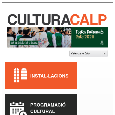
Vés al
contingut
CASA DE CULTURA
JAUME PASTOR I
FLUIXÀ
Valenciano (VA)
INSTAL·LACIONS
PROGRAMACIÓ
CULTURAL