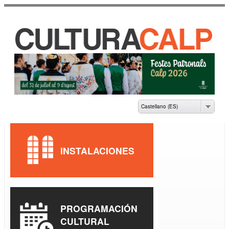
Pasar al
contenido
principal
CASA DE CULTURA
JAUME PASTOR I
FLUIXÀ
Castellano (ES)
INSTALACIONES
PROGRAMACIÓN
CULTURAL