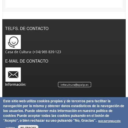
TELFS. DE CONTACTO
Casa de Cultura: (+34) 965 839 123
E-MAIL DE CONTACTO
Información:
infocultura@ajcalp.es
Este sitio web utiliza cookies propias y de terceros para facilitar la
navegación por la misma y obtener datos estadísticos de la navegación de
Aviso
Política
Mapa
Copyright
los usuarios.
Puede obtener más información en nuestra política de
Legal
de
Política
del Sitio
Ayuntamiento de Calp
cookies
Puede aceptar todas las cookies pulsando en el botón de
Privacidad
de
“Acepto”, o bien rechazar su uso pulsando "No, Gracias".
MÁS INFORMACIÓN
Cookies
ACEPTO
NO, GRACIAS