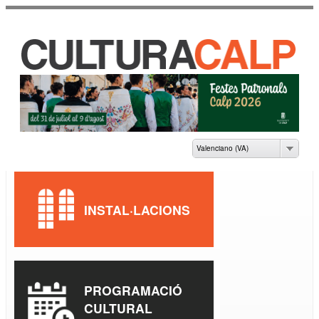
Vés al
contingut
CASA DE CULTURA
JAUME PASTOR I
FLUIXÀ
Valenciano (VA)
INSTAL·LACIONS
PROGRAMACIÓ
CULTURAL