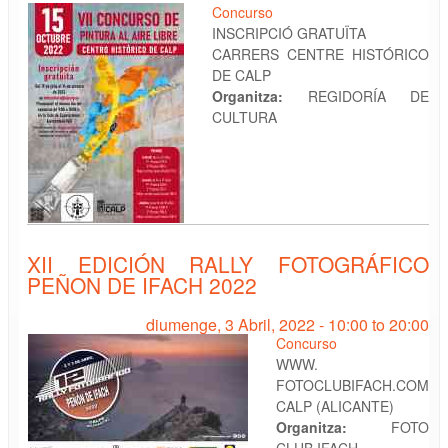
Concurso
INSCRIPCIÓ GRATUÏTA
CARRERS CENTRE HISTÓRICO
DE CALP
Organitza:
REGIDORÍA DE
CULTURA
XII EDICIÓN RALLY FOTOGRÁFICO
PEÑON DE IFACH 2022
diumenge, 3 Abril, 2022 -
10:00
to
20:00
Concurso
WWW.
FOTOCLUBIFACH.COM
CALP (ALICANTE)
Organitza:
FOTO
CLUB IFACH