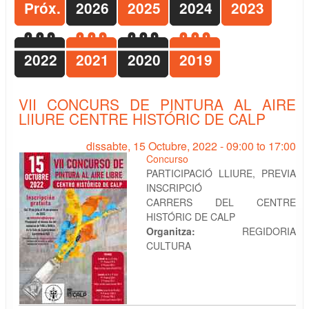
Próx.
2026
2025
2024
2023
2022
2021
2020
2019
VII CONCURS DE PINTURA AL AIRE
LlIURE CENTRE HISTÓRIC DE CALP
dissabte, 15 Octubre, 2022 -
09:00
to
17:00
Concurso
PARTICIPACIÓ LLIURE, PREVIA
INSCRIPCIÓ
CARRERS DEL CENTRE
HISTÓRIC DE CALP
Organitza:
REGIDORIA
CULTURA