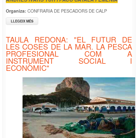
Organiza:
CONFRARIA DE PESCADORS DE CALP
LLEGEIX MÉS
SOBRE CONFERÈNCIA: "DENOMINACIONS TRADICIONALS
AL VOLTANT DEL PENYAL D’IFAC"
TAULA REDONA: "EL FUTUR DE
LES COSES DE LA MAR. LA PESCA
PROFESIONAL COM A
INSTRUMENT SOCIAL I
ECONÒMIC"