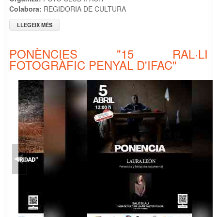
Colabora:
REGIDORIA DE CULTURA
LLEGEIX MÉS
SOBRE PONÈNCIA: "MANGATA, LA POÈTICA DE L'ESPILL"
PER PEDRO JAVIER PASCUAL
PONÈNCIES "15 RAL·LI
FOTOGRÀFIC PENYAL D'IFAC"