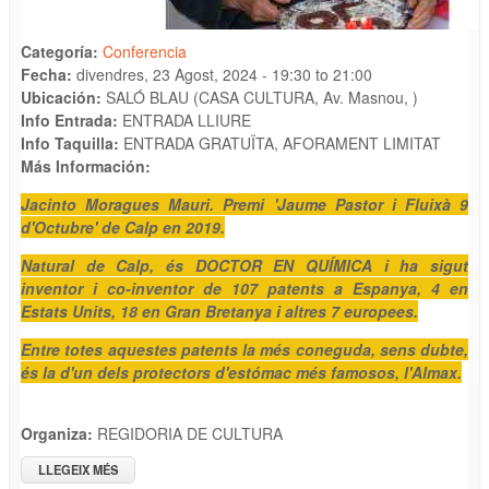
Categoría:
Conferencia
Fecha:
divendres, 23 Agost, 2024 -
19:30
to
21:00
Ubicación:
SALÓ BLAU (CASA CULTURA, Av. Masnou, )
Info Entrada:
ENTRADA LLIURE
Info Taquilla:
ENTRADA GRATUÏTA, AFORAMENT LIMITAT
Más Información:
Jacinto Moragues Mauri. Premi 'Jaume Pastor i Fluixà 9
d'Octubre' de Calp en 2019.
Natural de Calp, és DOCTOR EN QUÍMICA i ha sigut
inventor i co-inventor de 107 patents a Espanya, 4 en
Estats Units, 18 en Gran Bretanya i altres 7 europees.
Entre totes aquestes patents la més coneguda, sens dubte,
és la d'un dels protectors d'estómac més famosos, l'Almax.
Organiza:
REGIDORIA DE CULTURA
LLEGEIX MÉS
SOBRE XARRADA: "DIÀLEGS AMB JACINTO MORAGUES"