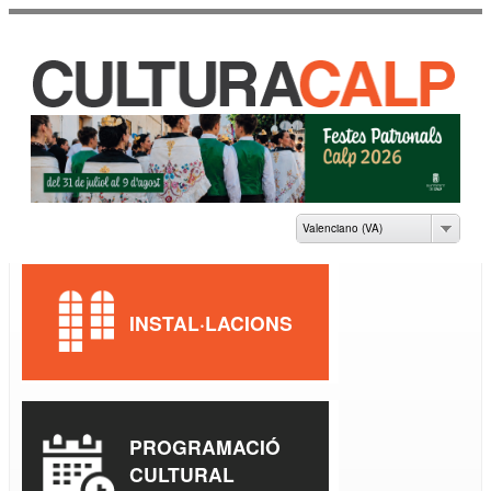
Vés al
contingut
CASA DE CULTURA
JAUME PASTOR I
FLUIXÀ
Valenciano (VA)
INSTAL·LACIONS
PROGRAMACIÓ
CULTURAL