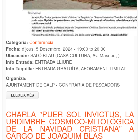
Categoría:
Conferencia
Fecha:
dijous, 5 Desembre, 2024 -
19:00
to
20:30
Ubicación:
SALÓ BLAU (CASA CULTURA, Av. Masnou, )
Info Entrada:
ENTRADA LLIURE
Info Taquilla:
ENTRADA GRATUÏTA, AFORAMENT LIMITAT.
Organiza:
AJUNTAMENT DE CALP - CONFRARIA DE PESCADORS
LLEGEIX MÉS
SOBRE TAULA REDONA: "EL FUTUR DE LES COSES DE LA
MAR. LA PESCA PROFESIONAL COM A INSTRUMENT
SOCIAL I ECONÒMIC"
CHARLA "PUER SOL INVICTUS, LA
URDIMBRE COSMICO-MITOLÓGICA
DE LA NAVIDAD CRISTIANA" A
CARGO DE JOAQUIM BLAS