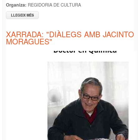
Organiza:
REGIDORIA DE CULTURA
LLEGEIX MÉS
SOBRE CHARLA "PUER SOL INVICTUS, LA URDIMBRE
COSMICO-MITOLÓGICA DE LA NAVIDAD CRISTIANA" A
CARGO DE JOAQUIM BLAS
XARRADA: "DIÀLEGS AMB JACINTO
MORAGUES"