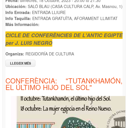
Fecha:
dimecres, 18 Octubre, 2023 -
20:00
to
21:30
Ubicación:
SALÓ BLAU (CASA CULTURA CALP, Av. Masnou, 1)
Info Entrada:
ENTRADA LLIURE
Info Taquilla:
ENTRADA GRATUÏTA, AFORAMENT LLIMITAT
Más Información:
CICLE DE CONFERÈNCIES DE L'ANTIC EGIPTE
per J. LUIS NEGRO
Organiza:
REGIDORÍA DE CULTURA
LLEGEIX MÉS
SOBRE CONFERÈNCIA: "LA MUJER EGIPCIA EN EL REINO
NUEVO"
CONFERÈNCIA: "TUTANKHAMÓN,
EL ÚLTIMO HIJO DEL SOL"