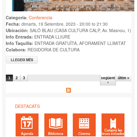
Categoría:
Conferencia
Fecha:
dimarts, 19 Setembre, 2023 -
20:00
to
21:30
Ubicación:
SALÓ BLAU (CASA CULTURA CALP, Av. Masnou, 1)
Info Entrada:
ENTRADA LLIURE
Info Taquilla:
ENTRADA GRATUÏTA, AFORAMENT LLIMITAT
Colabora:
REGIDORIA DE CULTURA
LLEGEIX MÉS
SOBRE CONFERÈNCIA: QUÈ HI HA DARRERE D'UN
EDIFICI? L'EXEMPLE DE L'ACROPLIS PER EUGENIO GÓMEZ
SEGURA.
PÀGINES
1
2
3
següent
últim »
›
DESTACATS