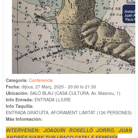
Categoría:
Conferencia
Fecha:
dijous, 27 Març, 2025 -
20:00
to
21:30
Ubicación:
SALÓ BLAU (CASA CULTURA, Av. Masnou, 1)
Info Entrada:
ENTRADA LLIURE
Info Taquilla:
ENTRADA GRATUÏTA, AFORAMENT LIMITAT (126 PERSONES)
Más Información:
INTERVENEN: JOAQUÍN ROSELLÓ JORRO, JUAN
ANDRÉS IVARS TUR I PACO CATALÁ FEMENÍA