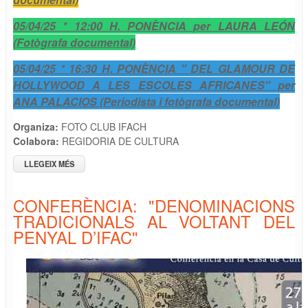
05/04/25 * 12:00 H. PONÈNCIA per LAURA LEÓN
(Fotògrafa documental)
05/04/25 * 16:30 H. PONÈNCIA " DEL GLAMOUR DE
HOLLYWOOD A LES ESCOLES AFRICANES" per
ANA PALACIOS (Periodista i fotògrafa documental)
Organiza:
FOTO CLUB IFACH
Colabora:
REGIDORIA DE CULTURA
LLEGEIX MÉS
SOBRE PONÈNCIES "15 RAL·LI FOTOGRÀFIC PENYAL
D'IFAC"
CONFERÈNCIA: "DENOMINACIONS
TRADICIONALS AL VOLTANT DEL
PENYAL D’IFAC"