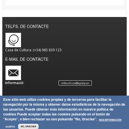
TELFS. DE CONTACTE
Casa de Cultura: (+34) 965 839 123
E-MAIL DE CONTACTE
Informació:
infocultura@ajcalp.es
Este sitio web utiliza cookies propias y de terceros para facilitar la
navegación por la misma y obtener datos estadísticos de la navegación de
Avís
Política
Mapa
Copyright
los usuarios.
Puede obtener más información en nuestra política de
Legal
de
Política
del Lloc
Ajuntament de Calp
cookies
Puede aceptar todas las cookies pulsando en el botón de
Privacitat
de
“Acepto”, o bien rechazar su uso pulsando "No, Gracias".
MÁS INFORMACIÓN
Cookies
ACEPTO
NO, GRACIAS