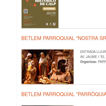
BETLEM PARROQUIAL "NOSTRA SR
ENTRADA LLIU
AV. JAUME I "
Organitza:
PARR
BETLEM PARROQUIAL "PARRÒQUIA