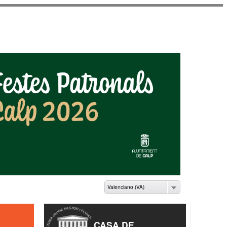
ME PASTOR I FLUIXÀ
Valenciano (VA)
CASA DE