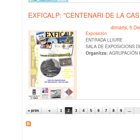
EXFICALP: "CENTENARI DE LA CA
dimarts, 5 D
Exposición
ENTRADA LLIURE
SALA DE EXPOSICIONS DE
Organitza:
AGRUPACIÓN F
PÀGINES
« prim
«
1
2
3
4
5
6
7
8
9
…