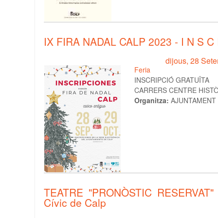
IX FIRA NADAL CALP 2023 - I N S C R
dijous, 28 Set
Feria
INSCRIPCIÓ GRATUÏTA
CARRERS CENTRE HISTÒ
Organitza:
AJUNTAMENT 
TEATRE "PRONÒSTIC RESERVAT" a 
Cívic de Calp