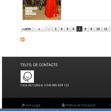
PÀGINES
« prim
«
…
3
4
5
6
7
8
9
10
11
TELFS. DE CONTACTE
Casa de Cultura: (+34) 965 839 123
Avís Legal
Política de Privacitat