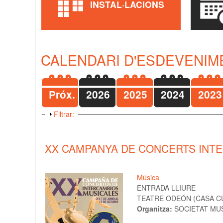
INSTAL·LACIONS
CALENDARI D'ESDEVENIME
Próx.
2026
2025
2024
2023
Mostra
Filtrar:
XX CAMPANYA DE CONCERTS INTE
Música
ENTRADA LLIURE
TEATRE ODEÓN (CASA CUL
Organitza:
SOCIETAT MUS