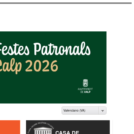
ME PASTOR I FLUIXÀ
Valenciano (VA)
CASA DE