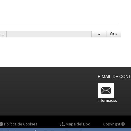
…
»
últ »
E-MAIL DE CON
Informació:
Política de Cookies
Mapa del Lloc
Copyright
Ajuntament de 