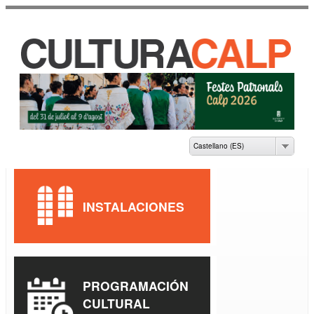
Pasar al
contenido
principal
CASA DE CULTURA
JAUME PASTOR I
FLUIXÀ
Castellano (ES)
INSTALACIONES
PROGRAMACIÓN
CULTURAL