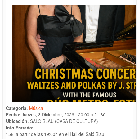
Categoría:
Música
Fecha:
Jueves, 3 Diciembre, 2026 -
20:00
a
21:30
Ubicación:
SALÓ BLAU (CASA DE CULTURA)
Info Entrada:
15€. a partir de las 19:00h en el Hall del Saló Blau.