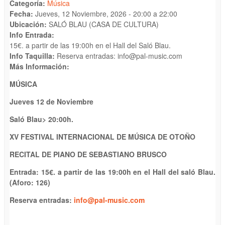
Categoría:
Música
Fecha:
Jueves, 12 Noviembre, 2026 -
20:00
a
22:00
Ubicación:
SALÓ BLAU (CASA DE CULTURA)
Info Entrada:
15€. a partir de las 19:00h en el Hall del Saló Blau.
Info Taquilla:
Reserva entradas: info@pal-music.com
Más Información:
MÚSICA
Jueves 12 de Noviembre
Saló Blau
>
20
:
0
0h.
X
V
FESTIVAL INTERNACIONAL DE MÚSICA
DE OTOÑO
RECITAL DE PIANO DE SEBASTIANO BRUSCO
Entrada: 1
5
€. a partir de las 19:00h en el
Hall del
saló Blau.
(Aforo: 126)
Reserva entrada
s
:
info@pal-music.com