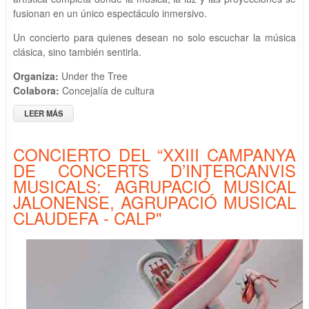
fusionan en un único espectáculo inmersivo.
Un concierto para quienes desean no solo escuchar la música
clásica, sino también sentirla.
Organiza:
Under the Tree
Colabora:
Concejalía de cultura
LEER MÁS
SOBRE CONCIERTO DE MÚSICA Y LUZ "CLÁSICA INMERSIVA"
CONCIERTO DEL “XXIII CAMPANYA
DE CONCERTS D’INTERCANVIS
MUSICALS: AGRUPACIÓ MUSICAL
JALONENSE, AGRUPACIÓ MUSICAL
CLAUDEFA - CALP"