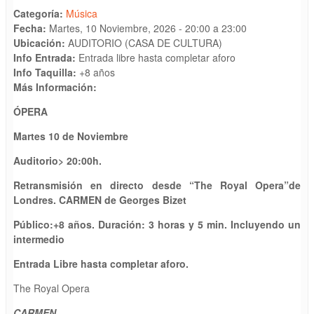
Categoría:
Música
Fecha:
Martes, 10 Noviembre, 2026 -
20:00
a
23:00
Ubicación:
AUDITORIO (CASA DE CULTURA)
Info Entrada:
Entrada libre hasta completar aforo
Info Taquilla:
+8 años
Más Información:
ÓPERA
Martes
10 de Noviembre
Auditorio
>
20
:
00
h.
Retransmisión en directo desde “The Royal Opera”
de
L
ondres
.
CARMEN
de Georges Bizet
Público:+
8
años. Duración:
3 horas y 5
min.
Incluyendo un
intermedio
Entrada Libre hasta completar aforo.
The Royal Opera
CARMEN