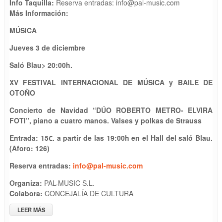
Info Taquilla:
Reserva entradas: info@pal-music.com
Más Información:
MÚSICA
Jueves 3 de diciembre
Saló Blau
>
20
:
0
0h.
X
V
FESTIVAL INTERNACIONAL DE MÚSICA
y BAILE
DE
OTOÑO
Concierto de Navidad
“
DÚO ROBERTO METRO- ELVIRA
FOTI”, piano a cuatro manos.
Valses y polkas de Strauss
Entrada: 1
5
€. a partir de las 19:00h en el
Hall del
saló Blau.
(Aforo: 126)
Reserva entrada
s
:
info@pal-music.com
Organiza:
PAL-MUSIC S.L.
Colabora:
CONCEJALÍA DE CULTURA
LEER MÁS
SOBRE XV FESTIIVAL INTERNACIONAL DE MÚSICA Y BAILE DE
OTOÑO: "CONCIERTO DE NAVIDAD. DÚO ROBERTO METRO -