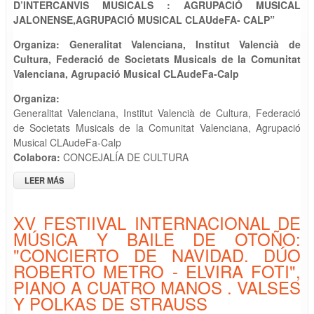
D’INTERCANVIS MUSICALS : AGRUPACIÓ MUSICAL
JALONENSE,AGRUPACIÓ MUSICAL CLAUdeFA- CALP”
Organiza:
Generalitat Valenciana, Institut Valencià de
Cultura, Federació de Societats Musicals de la Comunitat
Valenciana,
Agrupació Musical CLAudeFa-Calp
Organiza:
Generalitat Valenciana, Institut Valencià de Cultura, Federació
de Societats Musicals de la Comunitat Valenciana, Agrupació
Musical CLAudeFa-Calp
Colabora:
CONCEJALÍA DE CULTURA
LEER MÁS
SOBRE CONCIERTO DEL “XXIII CAMPANYA DE CONCERTS
D’INTERCANVIS MUSICALS: AGRUPACIÓ MUSICAL
JALONENSE, AGRUPACIÓ MUSICAL CLAUDEFA - CALP"
XV FESTIIVAL INTERNACIONAL DE
MÚSICA Y BAILE DE OTOÑO:
"CONCIERTO DE NAVIDAD. DÚO
ROBERTO METRO - ELVIRA FOTI",
PIANO A CUATRO MANOS . VALSES
Y POLKAS DE STRAUSS