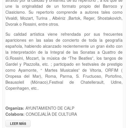
atraído por la calidad y brillantez de su repertorio , a los que se
une la originalidad de un formato propio del Barroco y
Clasicismo. Su repertorio comprende a autores tales como
Vivaldi, Mozart, Turina , Albéniz ,Bartok, Reger, Shostakovich,
Dvorak o Rossini, entre otros.
Su calidad artística viene refrendada por sus frecuentes
apariciones en las salas de concierto de toda la geografía
española, habiendo alcanzado recientemente un gran éxito con
la interpretación de la Integral de las Sonatas a Quattro de
G.Rossini, Mozart, la música de “The Beatles”, los tangos de
Gardel y Piazzolla, etc. ; participado en festivales de prestigio
como Ayamonte, “ Martes Musicales” de Vitoria, ORFIM (
Oropesa del Mar), Roma, Parma, S. Fructuoso, Portofino,
Beausoleil (Mónaco),Festival de Chatellerault, Udine,
Copenhagen, etc..
Organiza:
AYUNTAMIENTO DE CALP
Colabora:
CONCEJALÍA DE CULTURA
LEER MÁS
SOBRE FESTIVITAT DE TOTS SANTS - "TRÍO SOLISTAS DE LA
CAMERATA AMICITIA " . LESTER MEJÍAS (VIOLA) , JUDITH