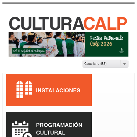
Pasar al
contenido
principal
CASA DE CULTURA
JAUME PASTOR I
FLUIXÀ
Castellano (ES)
INSTALACIONES
PROGRAMACIÓN
CULTURAL