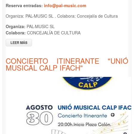
Reserva entrada
s
:
info@pal-music.com
Organiza: PAL-MUSIC SL . Colabora: Concejalía de Cultura
Organiza:
PAL-MUSIC SL
Colabora:
CONCEJALÍA DE CULTURA
LEER MÁS
SOBRE XV FESTIVAL INTERNACIONAL DE MÚSICA DE OTOÑO
"ART TANGO ENSEMBLE" - TANGO ARGENTINO
CONCIERTO ITINERANTE "UNIÓ
MUSICAL CALP IFACH"