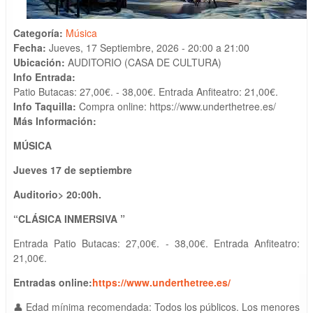
Categoría:
Música
Fecha:
Jueves, 17 Septiembre, 2026 -
20:00
a
21:00
Ubicación:
AUDITORIO (CASA DE CULTURA)
Info Entrada:
Patio Butacas: 27,00€. - 38,00€. Entrada Anfiteatro: 21,00€.
Info Taquilla:
Compra online: https://www.underthetree.es/
Más Información:
MÚSICA
Jueves 17 de septiembre
A
uditorio
>
20
:
0
0
h.
“CLÁSICA INMERSIVA
”
Entrada Patio Butacas: 27,00€. - 38,00€. Entrada Anfiteatro:
21,00€.
Entradas online:
https://www.underthetree.es/
👤 Edad mínima recomendada: Todos los públicos. Los menores