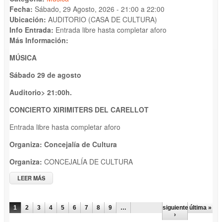
Fecha:
Sábado, 29 Agosto, 2026 -
21:00
a
22:00
Ubicación:
AUDITORIO (CASA DE CULTURA)
Info Entrada:
Entrada libre hasta completar aforo
Más Información:
MÚSICA
Sábado 29 de agosto
A
uditorio
>
2
1
:
00
h.
CONCIERTO XIRIMITERS DEL CARELLOT
Entrada libre hasta completar aforo
Organiza: Con
c
ejalía de Cultura
Organiza:
CONCEJALÍA DE CULTURA
LEER MÁS
SOBRE CONCIERTO XIRIMITERS DEL CARELLOT
PÁGINAS
1
2
3
4
5
6
7
8
9
…
siguiente
última »
›