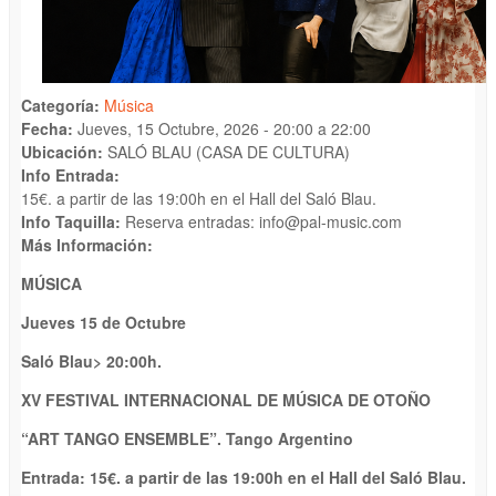
Categoría:
Música
Fecha:
Jueves, 15 Octubre, 2026 -
20:00
a
22:00
Ubicación:
SALÓ BLAU (CASA DE CULTURA)
Info Entrada:
15€. a partir de las 19:00h en el Hall del Saló Blau.
Info Taquilla:
Reserva entradas: info@pal-music.com
Más Información:
MÚSICA
Jueves 15 de Octubre
Saló Blau
>
20
:
0
0h.
X
V
FESTIVAL INTERNACIONAL DE MÚSICA
DE OTOÑO
“
ART TANGO ENSEMBLE”
. Tango Argentino
Entrada: 1
5
€. a partir de las 19:00h en el
Hall del S
aló Blau.