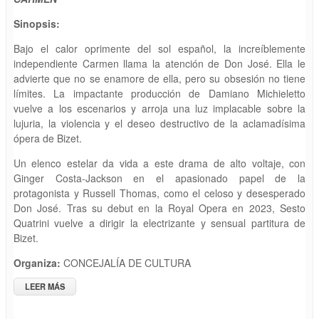
Sinopsis:
Bajo el calor oprimente del sol español, la increíblemente
independiente Carmen llama la atención de Don José. Ella le
advierte que no se enamore de ella, pero su obsesión no tiene
límites. La impactante producción de Damiano Michieletto
vuelve a los escenarios y arroja una luz implacable sobre la
lujuria, la violencia y el deseo destructivo de la aclamadísima
ópera de Bizet.
Un elenco estelar da vida a este drama de alto voltaje, con
Ginger Costa-Jackson en el apasionado papel de la
protagonista y Russell Thomas, como el celoso y desesperado
Don José. Tras su debut en la Royal Opera en 2023, Sesto
Quatrini vuelve a dirigir la electrizante y sensual partitura de
Bizet.
Organiza:
CONCEJALÍA DE CULTURA
LEER MÁS
SOBRE RETRANSMISIÓN EN DIRECTO DESDE " THE ROYAL
OPERA" DE LONDRES. CARMEN DE GEORGES BIZET