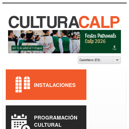
Pasar al
contenido
principal
CASA DE CULTURA
JAUME PASTOR I
FLUIXÀ
Castellano (ES)
INSTALACIONES
PROGRAMACIÓN
CULTURAL