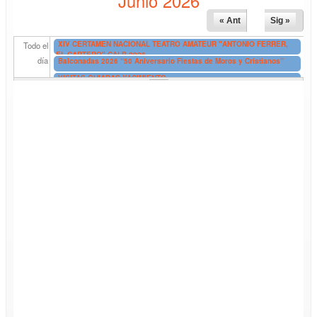
Junio 2026
« Ant
Sig »
XIV CERTAMEN NACIONAL TEATRO AMATEUR "ANTONIO FERRER,
Todo el
EL CARTERO" CALP 2026
día
Balconadas 2026 “50 Aniversario Fiestas de Moros y Cristianos”
VISITAS GUIADAS YACIMIENTO
VISITAS GUIADAS GRATUITAS EXTERIORES EDIFICIOS RICARDO
BOFIL
EXPOSICIÓN “AÚN SUSURRA TU JARDÍN” de SUSANA GARCÍA
UNGO