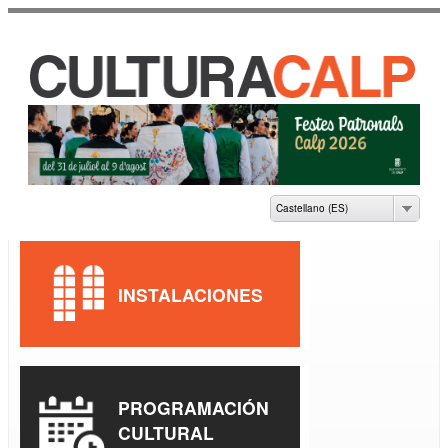
Pasar al
contenido
principal
CASA DE CULTURA
JAUME PASTOR I
FLUIXÀ
Castellano (ES)
INSTALACIONES
PROGRAMACIÓN
CULTURAL