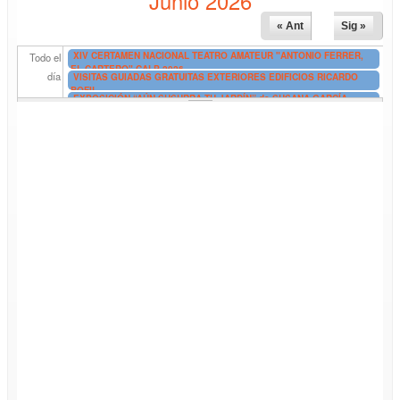
Junio 2026
« Ant
Sig »
XIV CERTAMEN NACIONAL TEATRO AMATEUR "ANTONIO FERRER,
Todo el
EL CARTERO" CALP 2026
día
VISITAS GUIADAS GRATUITAS EXTERIORES EDIFICIOS RICARDO
BOFIL
EXPOSICIÓN “AÚN SUSURRA TU JARDÍN” de SUSANA GARCÍA
UNGO
EXPOSICIÓN DE FIN DE CURSO DE ADA (Asociación de Amigos del
Arte)
VISITAS GUIADAS A BANYS DE LA REINA