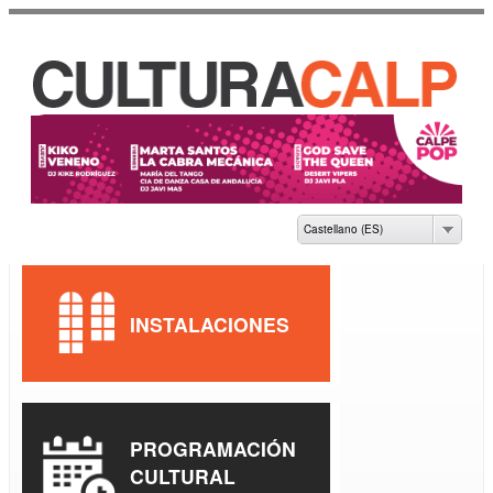
Pasar al
contenido
principal
CASA DE CULTURA
JAUME PASTOR I
FLUIXÀ
Castellano (ES)
INSTALACIONES
PROGRAMACIÓN
CULTURAL