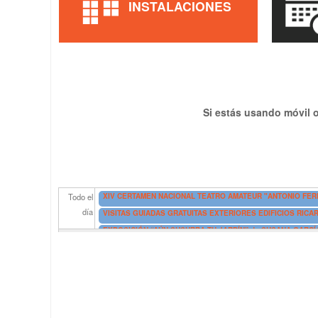
INSTALACIONES
Si estás usando móvil o
XIV CERTAMEN NACIONAL TEATRO AMATEUR "ANTONIO FERR
Todo el
día
VISITAS GUIADAS GRATUITAS EXTERIORES EDIFICIOS RICA
EXPOSICIÓN “AÚN SUSURRA TU JARDÍN” de SUSANA GARC
EXPOSICIÓN DE FIN DE CURSO DE ADA (Asociación de Amigos
VISITAS GUIADAS A BANYS DE LA REINA