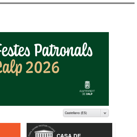
ME PASTOR I FLUIXÀ
Castellano (ES)
CASA DE