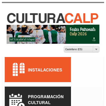
Pasar al
contenido
principal
CASA DE CULTURA
JAUME PASTOR I
FLUIXÀ
Castellano (ES)
INSTALACIONES
PROGRAMACIÓN
CULTURAL