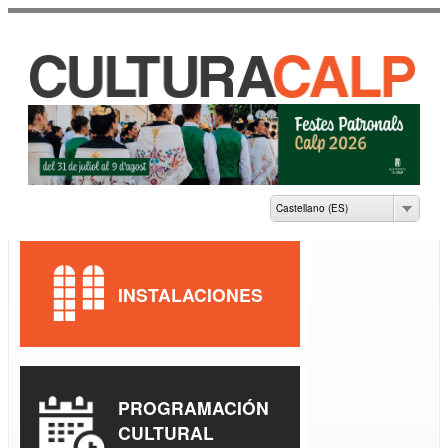
Pasar al
contenido
principal
CASA DE CULTURA
JAUME PASTOR I
FLUIXÀ
Castellano (ES)
INSTALACIONES
PROGRAMACIÓN
CULTURAL