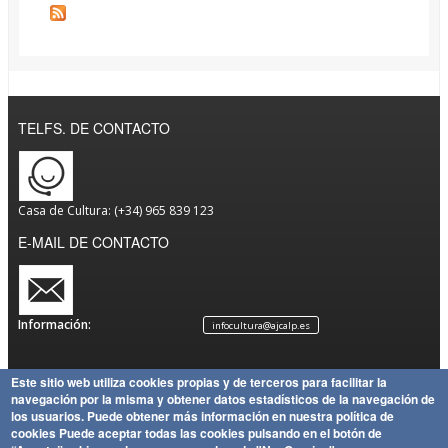
TELFS. DE CONTACTO
Casa de Cultura: (+34) 965 839 123
E-MAIL DE CONTACTO
Información:
infocultura@ajcalp.es
Este sitio web utiliza cookies propias y de terceros para facilitar la
navegación por la misma y obtener datos estadísticos de la navegación de
Aviso
Política
Mapa
Copyright
los usuarios.
Puede obtener más información en nuestra política de
Legal
de
Política
del Sitio
Ayuntamiento de Calp
cookies
Puede aceptar todas las cookies pulsando en el botón de
Privacidad
de