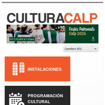
Pasar al
contenido
principal
CASA DE CULTURA
JAUME PASTOR I
FLUIXÀ
Castellano (ES)
INSTALACIONES
PROGRAMACIÓN
CULTURAL