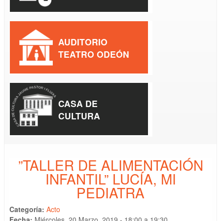
AUDITORIO
TEATRO ODEÓN
CASA DE
CULTURA
”TALLER DE ALIMENTACIÓN
INFANTIL” LUCÍA, MI
PEDIATRA
Categoría:
Acto
Fecha:
Miércoles, 20 Marzo, 2019 -
18:00
a
19:30