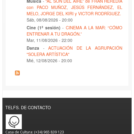
Música
-
“AL SON DEL AIRE” de FRAN HEREDIA
con PACO MUÑOZ, JESÚS FERNÁNDEZ, EL
MELO, JORGE DEL KIRI y VICTOR RODRÍGUEZ.
Sáb, 08/08/2026 - 20:00
Cine (1ª sesión)
-
CINEMA A LA MAR: “CÓMO
ENTRENAR A TU DRAGÓN.”
Mar, 11/08/2026 - 22:00
Danza
-
ACTUACIÓN DE LA AGRUPACIÓN
"SOLERA ARTÍSTICA"
Mié, 12/08/2026 - 20:00
TELFS. DE CONTACTO
Casa de Cultura: (+34) 965 839 123