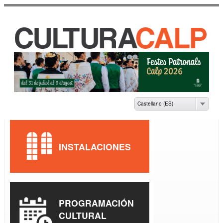
Pasar al
contenido
principal
CASA DE CULTURA
JAUME PASTOR I
FLUIXÀ
Castellano (ES)
INSTALACIONES
PROGRAMACIÓN
CULTURAL