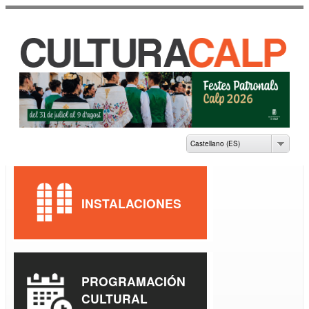
Pasar al
contenido
principal
CASA DE CULTURA
JAUME PASTOR I
FLUIXÀ
Castellano (ES)
INSTALACIONES
PROGRAMACIÓN
CULTURAL