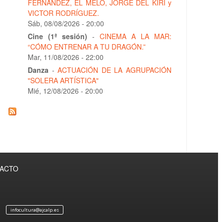
FERNÁNDEZ, EL MELO, JORGE DEL KIRI y
VICTOR RODRÍGUEZ.
Sáb, 08/08/2026 - 20:00
Cine (1ª sesión)
-
CINEMA A LA MAR:
“CÓMO ENTRENAR A TU DRAGÓN.”
Mar, 11/08/2026 - 22:00
Danza
-
ACTUACIÓN DE LA AGRUPACIÓN
"SOLERA ARTÍSTICA"
Mié, 12/08/2026 - 20:00
TACTO
infocultura@ajcalp.es