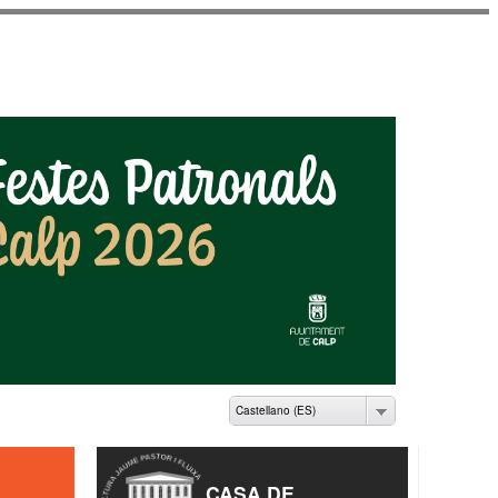
ME PASTOR I FLUIXÀ
Castellano (ES)
CASA DE