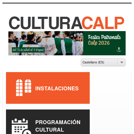
Pasar al
contenido
principal
CASA DE CULTURA
JAUME PASTOR I
FLUIXÀ
Castellano (ES)
INSTALACIONES
PROGRAMACIÓN
CULTURAL