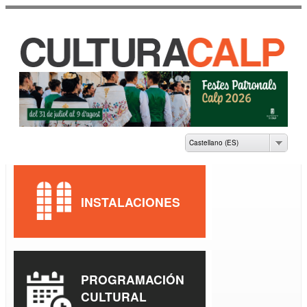
Pasar al
contenido
principal
CASA DE CULTURA
JAUME PASTOR I
FLUIXÀ
Castellano (ES)
INSTALACIONES
PROGRAMACIÓN
CULTURAL