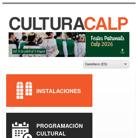
Pasar al
contenido
principal
CASA DE CULTURA
JAUME PASTOR I
FLUIXÀ
Castellano (ES)
INSTALACIONES
PROGRAMACIÓN
CULTURAL