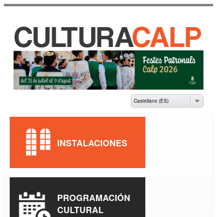
Pasar al
contenido
principal
CASA DE CULTURA
JAUME PASTOR I
FLUIXÀ
Castellano (ES)
INSTALACIONES
PROGRAMACIÓN
CULTURAL