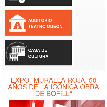
AUDITORIO
TEATRO ODEÓN
CASA DE
CULTURA
EXPO "MURALLA ROJA, 50
AÑOS DE LA ICÓNICA OBRA
DE BOFILL"