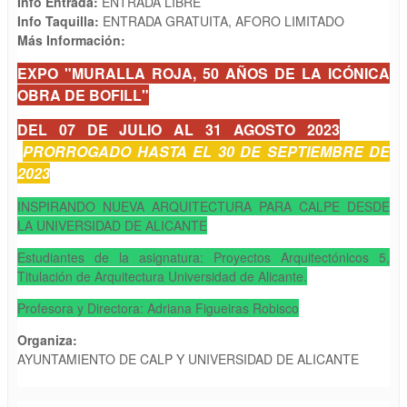
Info Entrada:
ENTRADA LIBRE
Info Taquilla:
ENTRADA GRATUITA, AFORO LIMITADO
Más Información:
EXPO "MURALLA ROJA, 50 AÑOS DE LA ICÓNICA
OBRA DE BOFILL"
DEL 07 DE JULIO AL 31 AGOSTO 2023
PRORROGADO HASTA EL 30 DE SEPTIEMBRE DE
2023
INSPIRANDO NUEVA ARQUITECTURA PARA CALPE DESDE
LA UNIVERSIDAD DE ALICANTE
Estudiantes de la asignatura: Proyectos Arquitectónicos 5,
Titulación de Arquitectura Universidad de Alicante.
Profesora y Directora: Adriana Figueiras Robisco
Organiza:
AYUNTAMIENTO DE CALP Y UNIVERSIDAD DE ALICANTE