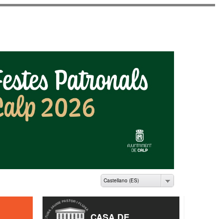
ME PASTOR I FLUIXÀ
Castellano (ES)
CASA DE