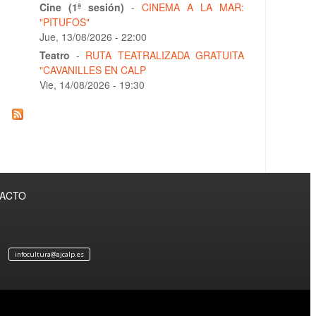
Cine (1ª sesión)
-
CINEMA A LA MAR:
"PITUFOS"
Jue, 13/08/2026 - 22:00
Teatro
-
RUTA TEATRALIZADA GRATUITA
"CAVANILLES EN CALP
Vie, 14/08/2026 - 19:30
TACTO
infocultura@ajcalp.es