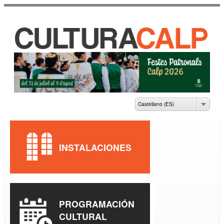
Pasar al
contenido
principal
CASA DE CULTURA
JAUME PASTOR I
FLUIXÀ
Castellano (ES)
INSTALACIONES
PROGRAMACIÓN
CULTURAL