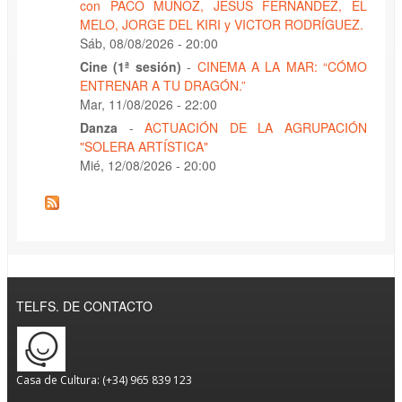
con PACO MUÑOZ, JESÚS FERNÁNDEZ, EL
MELO, JORGE DEL KIRI y VICTOR RODRÍGUEZ.
Sáb, 08/08/2026 - 20:00
Cine (1ª sesión)
-
CINEMA A LA MAR: “CÓMO
ENTRENAR A TU DRAGÓN.”
Mar, 11/08/2026 - 22:00
Danza
-
ACTUACIÓN DE LA AGRUPACIÓN
"SOLERA ARTÍSTICA"
Mié, 12/08/2026 - 20:00
TELFS. DE CONTACTO
Casa de Cultura: (+34) 965 839 123