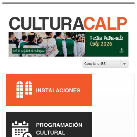
Pasar al
contenido
principal
CASA DE CULTURA
JAUME PASTOR I
FLUIXÀ
Castellano (ES)
INSTALACIONES
PROGRAMACIÓN
CULTURAL