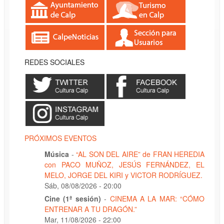
REDES SOCIALES
PRÓXIMOS EVENTOS
Música
-
“AL SON DEL AIRE” de FRAN HEREDIA
con PACO MUÑOZ, JESÚS FERNÁNDEZ, EL
MELO, JORGE DEL KIRI y VICTOR RODRÍGUEZ.
Sáb, 08/08/2026 - 20:00
Cine (1ª sesión)
-
CINEMA A LA MAR: “CÓMO
ENTRENAR A TU DRAGÓN.”
Mar, 11/08/2026 - 22:00