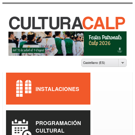
Pasar al
contenido
principal
CASA DE CULTURA
JAUME PASTOR I
FLUIXÀ
Castellano (ES)
INSTALACIONES
PROGRAMACIÓN
CULTURAL