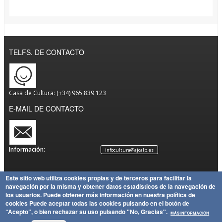
TELFS. DE CONTACTO
Casa de Cultura: (+34) 965 839 123
E-MAIL DE CONTACTO
Información:
infocultura@ajcalp.es
Este sitio web utiliza cookies propias y de terceros para facilitar la
navegación por la misma y obtener datos estadísticos de la navegación de
Aviso
Política
Mapa
Copyright
los usuarios.
Puede obtener más información en nuestra política de
Legal
de
Política
del Sitio
Ayuntamiento de Calp
cookies
Puede aceptar todas las cookies pulsando en el botón de
Privacidad
de
“Acepto”, o bien rechazar su uso pulsando "No, Gracias".
MÁS INFORMACIÓN
Cookies