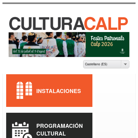
Pasar al
contenido
principal
CASA DE CULTURA
JAUME PASTOR I
FLUIXÀ
Castellano (ES)
INSTALACIONES
PROGRAMACIÓN
CULTURAL