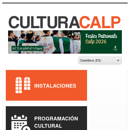
Pasar al
contenido
principal
CASA DE CULTURA
JAUME PASTOR I
FLUIXÀ
Castellano (ES)
INSTALACIONES
PROGRAMACIÓN
CULTURAL