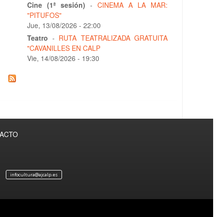
Cine (1ª sesión)
-
CINEMA A LA MAR:
"PITUFOS"
Jue, 13/08/2026 - 22:00
Teatro
-
RUTA TEATRALIZADA GRATUITA
"CAVANILLES EN CALP
Vie, 14/08/2026 - 19:30
TACTO
infocultura@ajcalp.es