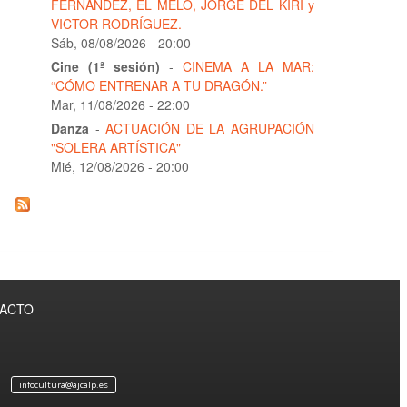
FERNÁNDEZ, EL MELO, JORGE DEL KIRI y
VICTOR RODRÍGUEZ.
Sáb, 08/08/2026 - 20:00
Cine (1ª sesión)
-
CINEMA A LA MAR:
“CÓMO ENTRENAR A TU DRAGÓN.”
Mar, 11/08/2026 - 22:00
Danza
-
ACTUACIÓN DE LA AGRUPACIÓN
"SOLERA ARTÍSTICA"
Mié, 12/08/2026 - 20:00
TACTO
infocultura@ajcalp.es