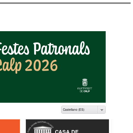
ME PASTOR I FLUIXÀ
Castellano (ES)
CASA DE