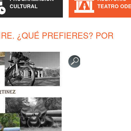
CULTURAL
TEATRO OD
IRE. ¿QUÉ PREFIERES? POR