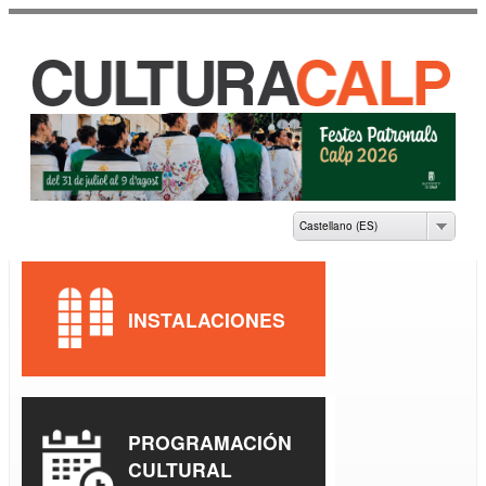
Pasar al
contenido
principal
CASA DE CULTURA
JAUME PASTOR I
FLUIXÀ
Castellano (ES)
INSTALACIONES
PROGRAMACIÓN
CULTURAL