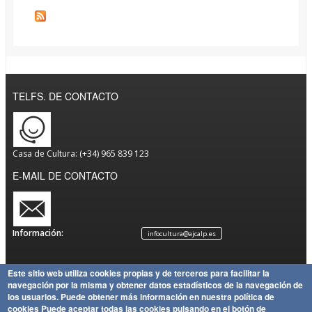
TELFS. DE CONTACTO
Casa de Cultura: (+34) 965 839 123
E-MAIL DE CONTACTO
Información:
infocultura@ajcalp.es
Este sitio web utiliza cookies propias y de terceros para facilitar la
navegación por la misma y obtener datos estadísticos de la navegación de
Aviso
Política
Mapa
Copyright
los usuarios.
Puede obtener más información en nuestra política de
Legal
de
Política
del Sitio
Ayuntamiento de Calp
cookies
Puede aceptar todas las cookies pulsando en el botón de