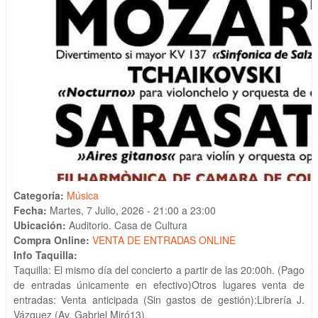
Categoría:
Música
Fecha:
Martes, 7 Julio, 2026 -
21:00
a
23:00
Ubicación:
Auditorio. Casa de Cultura
Compra Online:
VENTA DE ENTRADAS ONLINE
Info Taquilla:
Taquilla: El mismo día del concierto a partir de las 20:00h. (Pago
de entradas únicamente en efectivo)Otros lugares venta de
entradas: Venta anticipada (Sin gastos de gestión):Librería J.
Vázquez (Av. Gabriel Miró13).