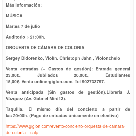
Más Información:
MÚSICA
Martes
7 de julio
Auditorio
> 2
1
:
0
0h.
ORQUESTA DE CÁMARA
DE COLONIA
Se
r
gey Didorenko
,
Violín
.
Christoph Jahn
,
Violonchelo
Venta e
ntrada
s
(+ Gastos de gestión): Entrada
general
2
3,
00
€.
,
Jubilados
20,
00
€., Estudiantes
1
5,
00
€.
Venta
online:
giglon.com. Tel 902733797.
Venta anticipada (
S
in gastos
de gestión
):
Librería J.
Vázquez (Av. Gabriel Miró13).
Taquilla:
El mismo día del concierto a partir de
las
20
:00
h.
(
P
ago de entradas únicamente en efectivo)
https://www.giglon.com/evento/concierto-orquesta-de-camara-
de-colonia---calp