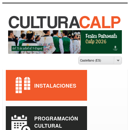
Pasar al
contenido
principal
CASA DE CULTURA
JAUME PASTOR I
FLUIXÀ
Castellano (ES)
INSTALACIONES
PROGRAMACIÓN
CULTURAL