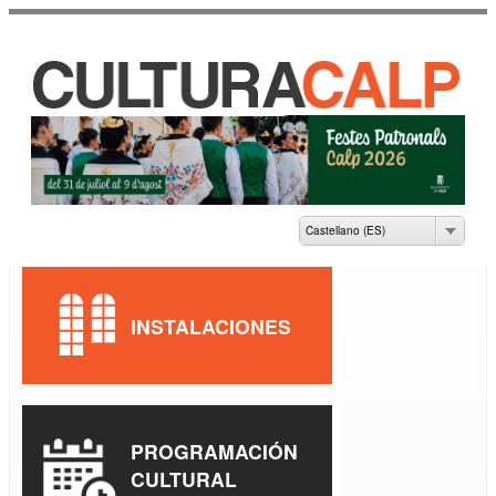
Pasar al
contenido
principal
CASA DE CULTURA
JAUME PASTOR I
FLUIXÀ
Castellano (ES)
INSTALACIONES
PROGRAMACIÓN
CULTURAL