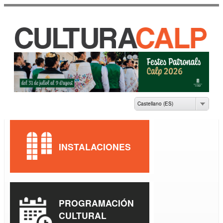
Pasar al
contenido
principal
CASA DE CULTURA
JAUME PASTOR I
FLUIXÀ
Castellano (ES)
INSTALACIONES
PROGRAMACIÓN
CULTURAL