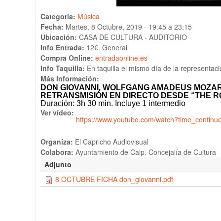
Categoría:
Música
Fecha:
Martes, 8 Octubre, 2019 -
19:45
a
23:15
Ubicación:
CASA DE CULTURA - AUDITORIO
Info Entrada:
12€. General
Compra Online:
entradaonline.es
Info Taquilla:
En taquilla el mismo día de la representac
Más Información:
DON GIOVANNI. WOLFGANG AMADEUS MOZA
RETRANSMISIÓN
EN DIRECTO DESDE “
THE
R
Duración:
3h 30 min.
Incluye
1
intermedio
Ver vídeo:
https://www.youtube.com/watch?time_conti
Organiza:
El Capricho Audiovisual
Colabora:
Ayuntamiento de Calp. Concejalía de Cultura
Adjunto
8 OCTUBRE FICHA don_giovanni.pdf