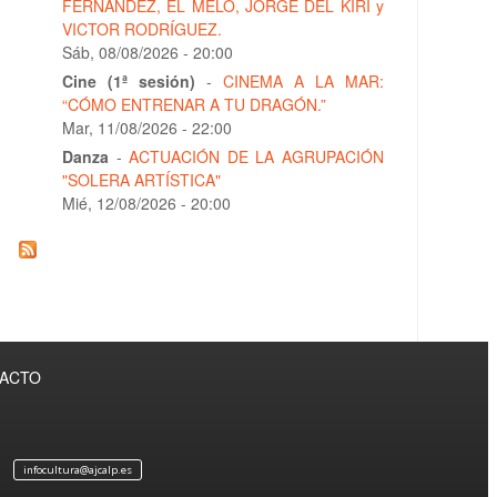
FERNÁNDEZ, EL MELO, JORGE DEL KIRI y
VICTOR RODRÍGUEZ.
Sáb, 08/08/2026 - 20:00
Cine (1ª sesión)
-
CINEMA A LA MAR:
“CÓMO ENTRENAR A TU DRAGÓN.”
Mar, 11/08/2026 - 22:00
Danza
-
ACTUACIÓN DE LA AGRUPACIÓN
"SOLERA ARTÍSTICA"
Mié, 12/08/2026 - 20:00
TACTO
infocultura@ajcalp.es