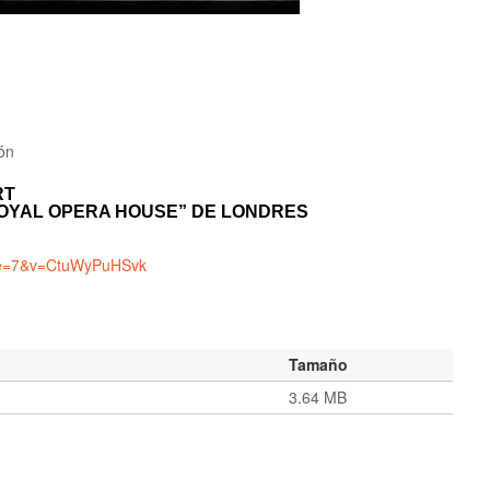
ión
RT
OYAL
O
PERA HOUSE” DE LONDRES
nue=7&v=CtuWyPuHSvk
Tamaño
3.64 MB