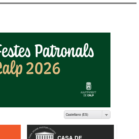
ME PASTOR I FLUIXÀ
Castellano (ES)
CASA DE