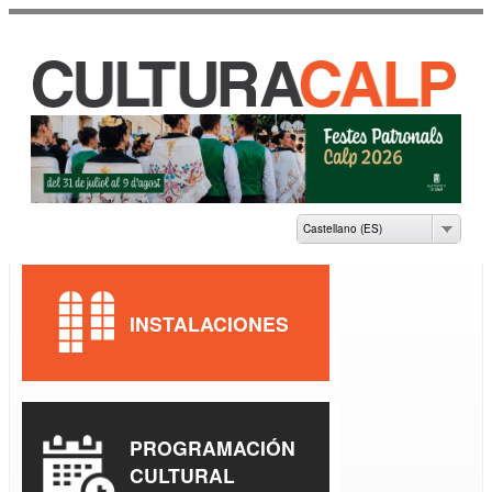
Pasar al
contenido
principal
CASA DE CULTURA
JAUME PASTOR I
FLUIXÀ
Castellano (ES)
INSTALACIONES
PROGRAMACIÓN
CULTURAL