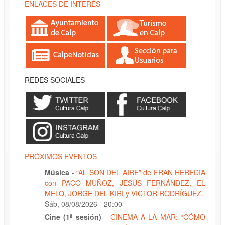
ENLACES DE INTERÉS
REDES SOCIALES
PRÓXIMOS EVENTOS
Música
-
“AL SON DEL AIRE” de FRAN HEREDIA
con PACO MUÑOZ, JESÚS FERNÁNDEZ, EL
MELO, JORGE DEL KIRI y VICTOR RODRÍGUEZ.
Sáb, 08/08/2026 - 20:00
Cine (1ª sesión)
-
CINEMA A LA MAR: “CÓMO