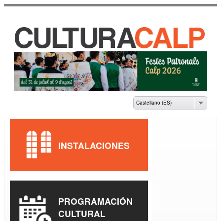
Pasar al
contenido
principal
CASA DE CULTURA
JAUME PASTOR I
FLUIXÀ
Castellano (ES)
INSTALACIONES
PROGRAMACIÓN
CULTURAL