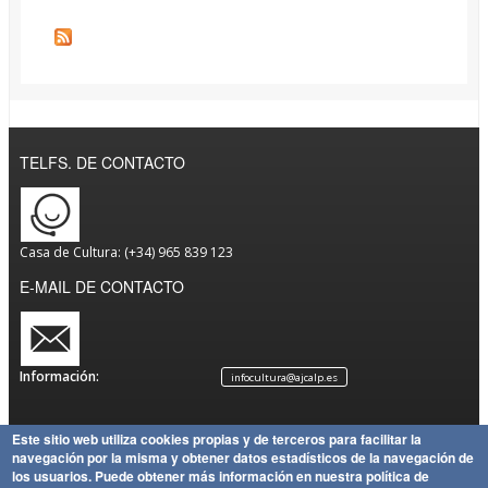
TELFS. DE CONTACTO
Casa de Cultura: (+34) 965 839 123
E-MAIL DE CONTACTO
Información:
infocultura@ajcalp.es
Este sitio web utiliza cookies propias y de terceros para facilitar la
navegación por la misma y obtener datos estadísticos de la navegación de
Aviso
Política
Mapa
Copyright
los usuarios.
Puede obtener más información en nuestra política de
Legal
de
Política
del Sitio
Ayuntamiento de Calp