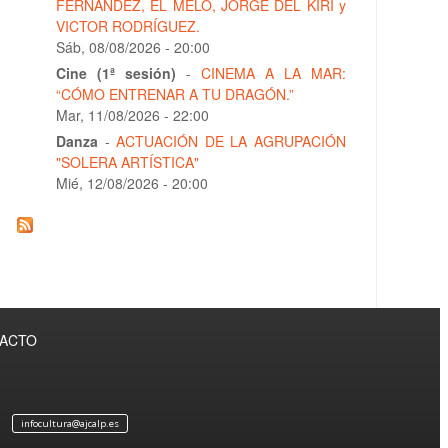
FERNÁNDEZ, EL MELO, JORGE DEL KIRI y
VICTOR RODRÍGUEZ.
Sáb, 08/08/2026 - 20:00
Cine (1ª sesión)
-
CINEMA A LA MAR:
“CÓMO ENTRENAR A TU DRAGÓN.”
Mar, 11/08/2026 - 22:00
Danza
-
ACTUACIÓN DE LA AGRUPACIÓN
"SOLERA ARTÍSTICA"
Mié, 12/08/2026 - 20:00
TACTO
infocultura@ajcalp.es