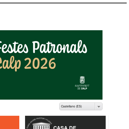
ME PASTOR I FLUIXÀ
Castellano (ES)
CASA DE