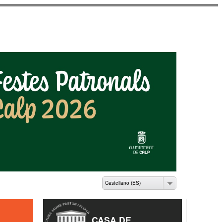
ME PASTOR I FLUIXÀ
Castellano (ES)
CASA DE