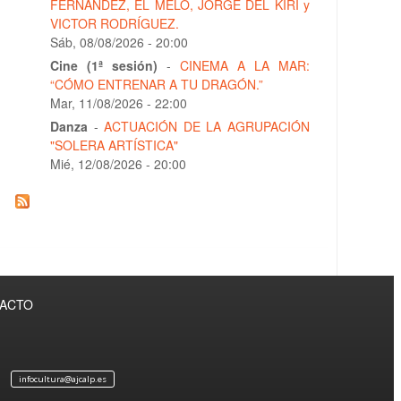
FERNÁNDEZ, EL MELO, JORGE DEL KIRI y
VICTOR RODRÍGUEZ.
Sáb, 08/08/2026 - 20:00
Cine (1ª sesión)
-
CINEMA A LA MAR:
“CÓMO ENTRENAR A TU DRAGÓN.”
Mar, 11/08/2026 - 22:00
Danza
-
ACTUACIÓN DE LA AGRUPACIÓN
"SOLERA ARTÍSTICA"
Mié, 12/08/2026 - 20:00
TACTO
infocultura@ajcalp.es