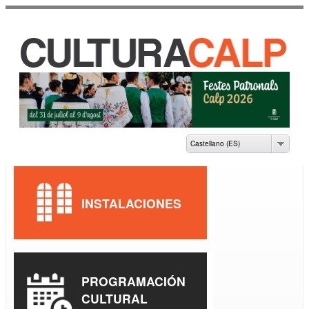
Pasar al
contenido
principal
CASA DE CULTURA
JAUME PASTOR I
FLUIXÀ
Castellano (ES)
INSTALACIONES
PROGRAMACIÓN
CULTURAL