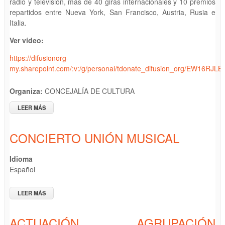
radio y televisión, más de 40 giras internacionales y 10 premios
repartidos entre Nueva York, San Francisco, Austria, Rusia e
Italia.
Ver vídeo:
https://difusionorg-
my.sharepoint.com/:v:/g/personal/tdonate_difusion_org/EW1
Organiza:
CONCEJALÍA DE CULTURA
LEER MÁS
SOBRE ESPECTÁCULO "VOCALOCURAS, B VOCAL, MÚSICA A
CAPELLA.
CONCIERTO UNIÓN MUSICAL
Idioma
Español
LEER MÁS
SOBRE CONCIERTO UNIÓN MUSICAL
ACTUACIÓN AGRUPACIÓN