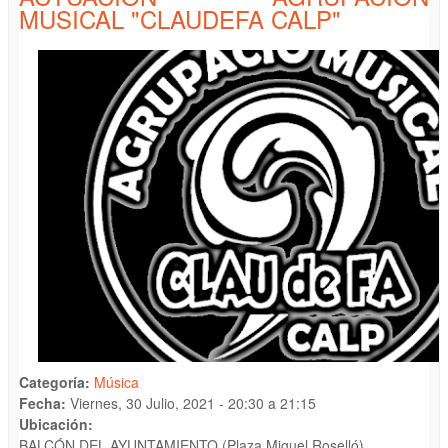
MUSICAL "CLAUDEFA CALP"
Categoría:
Música
Fecha:
Viernes, 30 Julio, 2021 -
20:30
a
21:15
Ubicación:
BALCÓN DEL AYUNTAMIENTO (Plaza Miguel Roselló)