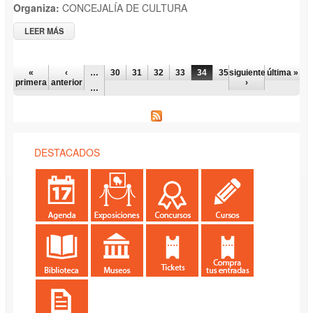
Organiza:
CONCEJALÍA DE CULTURA
LEER MÁS
SOBRE ACTUACIÓN MUSICAL, "ARRELS", MÚSICA ANTIGUA Y
TRADICIONAL
PÁGINAS
«
‹
…
30
31
32
33
34
35
siguiente
36
37
última »
38
primera
anterior
›
…
DESTACADOS