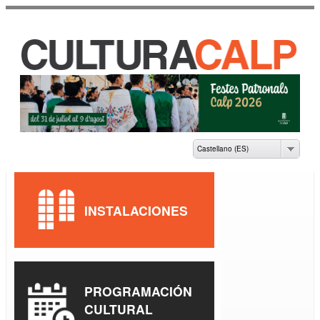
Pasar al
contenido
principal
CASA DE CULTURA
JAUME PASTOR I
FLUIXÀ
Castellano (ES)
INSTALACIONES
PROGRAMACIÓN
CULTURAL