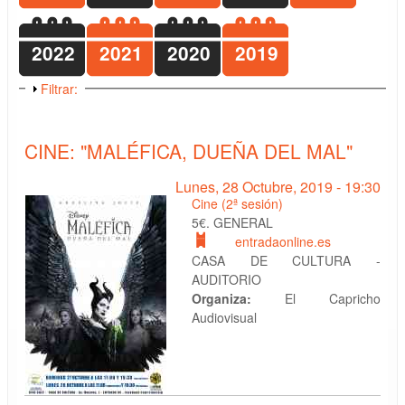
2022
2021
2020
2019
Mostrar
Filtrar:
CINE: "MALÉFICA, DUEÑA DEL MAL"
Lunes, 28 Octubre, 2019 - 19:30
Cine (2ª sesión)
5€. GENERAL
entradaonline.es
CASA DE CULTURA -
AUDITORIO
Organiza:
El Capricho
Audiovisual