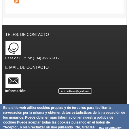
TELFS. DE CONTACTO
Casa de Cultura: (+34) 965 839 123
E-MAIL DE CONTACTO
Información:
infocultura@ajcalp.es
Este sitio web utiliza cookies propias y de terceros para facilitar la
navegación por la misma y obtener datos estadísticos de la navegación de
Aviso
Política
Mapa
Copyright
los usuarios.
Puede obtener más información en nuestra política de
Legal
de
Política
del Sitio
Ayuntamiento de Calp
cookies
Puede aceptar todas las cookies pulsando en el botón de
Privacidad
de
“Acepto”, o bien rechazar su uso pulsando "No, Gracias".
MÁS INFORMACIÓN