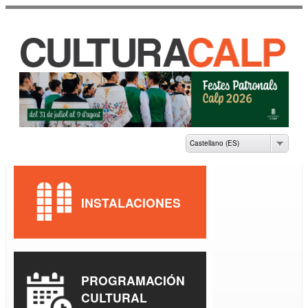
Pasar al
contenido
principal
CASA DE CULTURA
JAUME PASTOR I
FLUIXÀ
Castellano (ES)
INSTALACIONES
PROGRAMACIÓN
CULTURAL