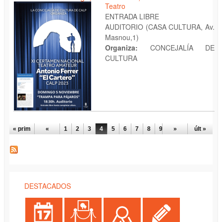
Teatro
ENTRADA LIBRE
AUDITORIO (CASA CULTURA, Av.
Masnou,1)
Organiza:
CONCEJALÍA DE
CULTURA
PÁGINAS
« prim
«
1
2
3
4
5
6
7
8
9
…
»
últ »
DESTACADOS