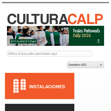
Pasar al
contenido
principal
CASA DE CULTURA
JAUME PASTOR I
FLUIXÀ
Buscar
Castellano (ES)
INSTALACIONES