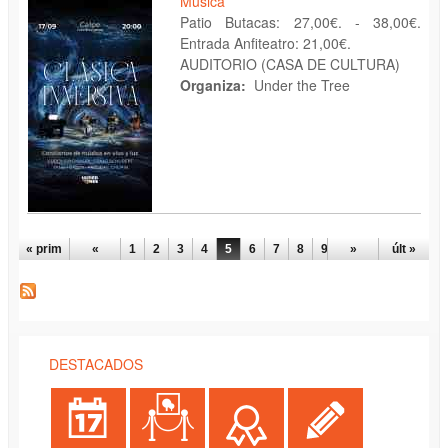
Música
Patio Butacas: 27,00€. - 38,00€.
Entrada Anfiteatro: 21,00€.
AUDITORIO (CASA DE CULTURA)
Organiza:
Under the Tree
PÁGINAS
« prim
«
1
2
3
4
5
6
7
8
9
»
últ »
DESTACADOS