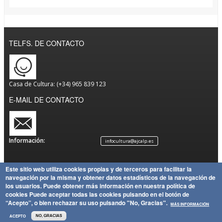
TELFS. DE CONTACTO
Casa de Cultura: (+34) 965 839 123
E-MAIL DE CONTACTO
Información:
infocultura@ajcalp.es
Este sitio web utiliza cookies propias y de terceros para facilitar la
navegación por la misma y obtener datos estadísticos de la navegación de
Aviso
Política
Mapa
Copyright
los usuarios.
Puede obtener más información en nuestra política de
Legal
de
Política
del Sitio
Ayuntamiento de Calp
cookies
Puede aceptar todas las cookies pulsando en el botón de
Privacidad
de
“Acepto”, o bien rechazar su uso pulsando "No, Gracias".
MÁS INFORMACIÓN
Cookies
ACEPTO
NO, GRACIAS