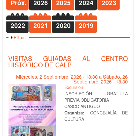
Próx.
2026
2025
2024
2023
2022
2021
2020
2019
Mostrar
Filtros:
VISITAS GUIADAS AL CENTRO
HISTÓRICO DE CALP
Miércoles, 2 Septiembre, 2026 - 18:30
a
Sábado, 26
Septiembre, 2026 - 18:30
Excursión
INSCRIPCIÓN GRATUITA
PREVIA OBLIGATORIA
CASCO ANTIGUO
Organiza:
CONCEJALÍA DE
CULTURA