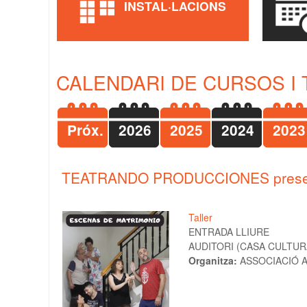
INSTAL·LACIONS
CALENDARI DE CURSOS I 
Próx.
2026
2025
2024
2023
TEATRANDO PRODUCCIONES prese
Taller
ENTRADA LLIURE
AUDITORI (CASA CULTURA
Organitza:
ASSOCIACIÓ A