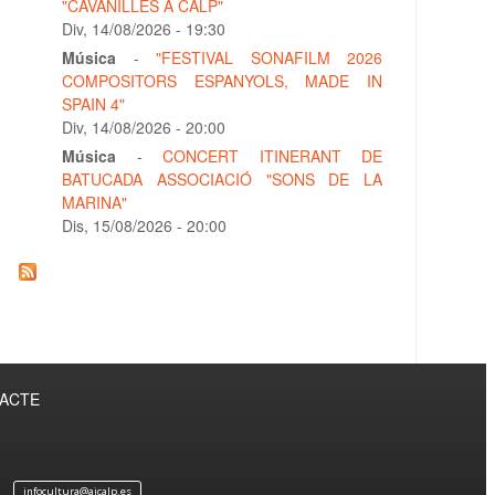
"CAVANILLES A CALP"
Div, 14/08/2026 - 19:30
Música
-
"FESTIVAL SONAFILM 2026
COMPOSITORS ESPANYOLS, MADE IN
SPAIN 4"
Div, 14/08/2026 - 20:00
Música
-
CONCERT ITINERANT DE
BATUCADA ASSOCIACIÓ "SONS DE LA
MARINA"
Dis, 15/08/2026 - 20:00
TACTE
infocultura@ajcalp.es