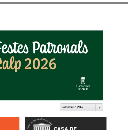
ME PASTOR I FLUIXÀ
Valenciano (VA)
CASA DE